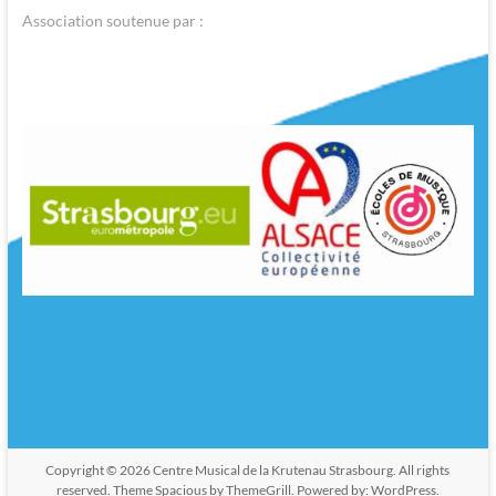
Association soutenue par :
Copyright © 2026
Centre Musical de la Krutenau Strasbourg
. All rights
reserved. Theme
Spacious
by ThemeGrill. Powered by:
WordPress
.