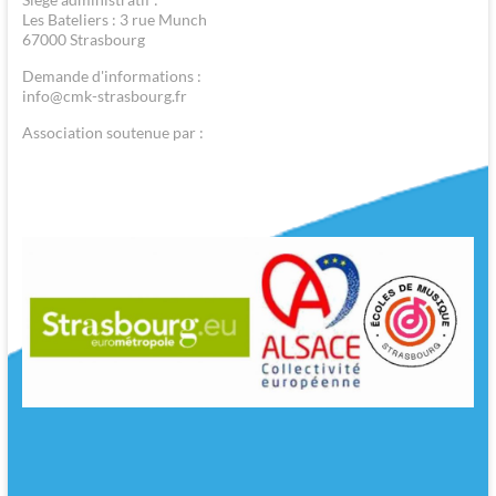
Les Bateliers : 3 rue Munch
67000 Strasbourg
Demande d'informations :
info@cmk-strasbourg.fr
Association soutenue par :