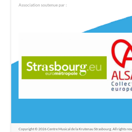
Association soutenue par :
Copyright © 2026
Centre Musical de la Krutenau Strasbourg
. All rights r