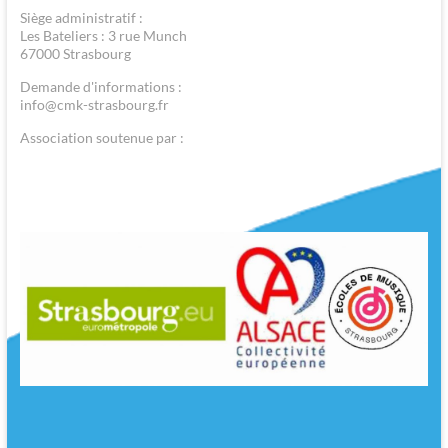
Siège administratif :
Les Bateliers : 3 rue Munch
67000 Strasbourg
Demande d'informations :
info@cmk-strasbourg.fr
Association soutenue par :