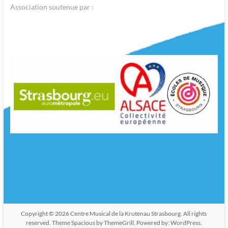
Association soutenue par :
Copyright © 2026
Centre Musical de la Krutenau Strasbourg
. All rights
reserved. Theme
Spacious
by ThemeGrill. Powered by:
WordPress
.